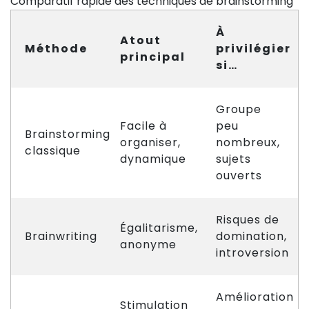
Comparatif rapide des techniques de brainstorming
À
Atout
Méthode
privilégier
principal
si…
Groupe
Facile à
peu
Brainstorming
organiser,
nombreux,
classique
dynamique
sujets
ouverts
Risques de
Égalitarisme,
Brainwriting
domination,
anonyme
introversion
Amélioration
Stimulation